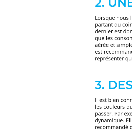
2. UN
Lorsque nous l
partant du coin
dernier est do
que les consom
aérée et simpl
est recommandé
représenter qu
3. DE
Il est bien co
les couleurs q
passer. Par exe
dynamique. Elle
recommandé d’u