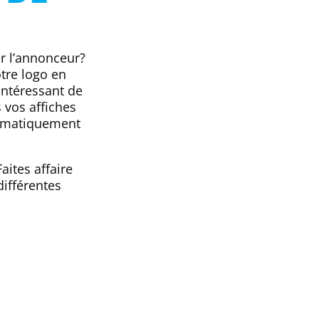
er l’annonceur?
otre logo en
intéressant de
 vos affiches
tomatiquement
aites affaire
différentes