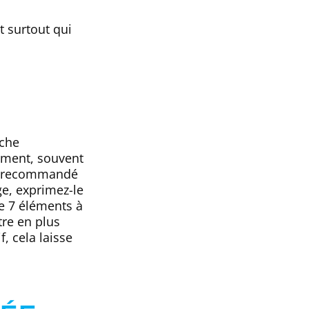
t surtout qui
iche
gument, souvent
est recommandé
ge, exprimez-le
e 7 éléments à
tre en plus
, cela laisse