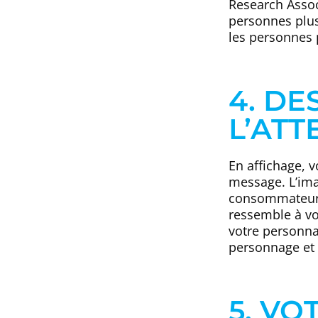
Research Associ
personnes plus
les personnes 
4. DE
L’ATT
En affichage, 
message. L’ima
consommateurs.
ressemble à vot
votre personnag
personnage et c
5. VO