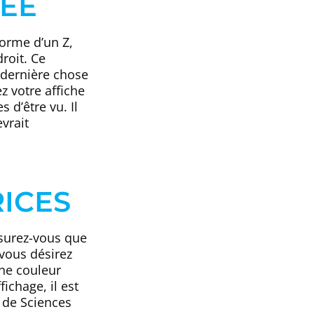
RÉE
forme d’un Z,
roit. Ce
 dernière chose
 votre affiche
 d’être vu. Il
vrait
RICES
ssurez-vous que
vous désirez
une couleur
ichage, il est
 de Sciences