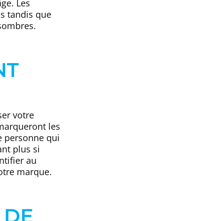
âge. Les
s tandis que
 sombres.
NT
er votre
marqueront les
e personne qui
ant plus si
ntifier au
votre marque.
 DE